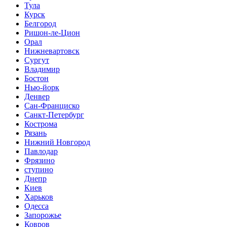
Тула
Курск
Белгород
Ришон-ле-Цион
Орал
Нижневартовск
Сургут
Владимир
Бостон
Нью-йорк
Денвер
Сан-Франциско
Санкт-Петербург
Кострома
Рязань
Нижний Новгород
Павлодар
Фрязино
ступино
Днепр
Киев
Харьков
Одесса
Запорожье
Ковров