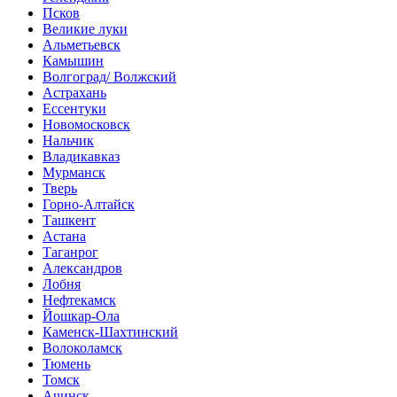
Псков
Великие луки
Альметьевск
Камышин
Волгоград/ Волжский
Астрахань
Ессентуки
Новомосковск
Нальчик
Владикавказ
Мурманск
Тверь
Горно-Алтайск
Ташкент
Астана
Таганрог
Александров
Лобня
Нефтекамск
Йошкар-Ола
Каменск-Шахтинский
Волоколамск
Тюмень
Томск
Ачинск