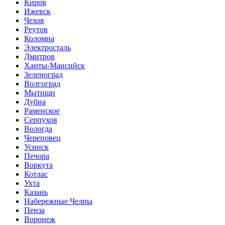
Киров
Ижевск
Чехов
Реутов
Коломна
Электросталь
Дмитров
Ханты-Мансийск
Зеленоград
Волгоград
Мытищи
Дубна
Раменское
Серпухов
Вологда
Череповец
Усинск
Печора
Воркута
Котлас
Ухта
Казань
Набережные Челны
Пенза
Воронеж