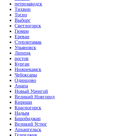
петрозаводск
Тихвин
Тосно
Выборг
Светлогорск
Гюмри
Ереван
Стерлитамак
Ульяновск
Липецк
ростов
Курган
Нижнекамск
Чебоксары
Одинцово
Анапа
Новый Уренгой
Великий Новгород
Кириши
Красногорск
Надым
Биробиджан
Великий Устюг
Архангельск
Геленджик