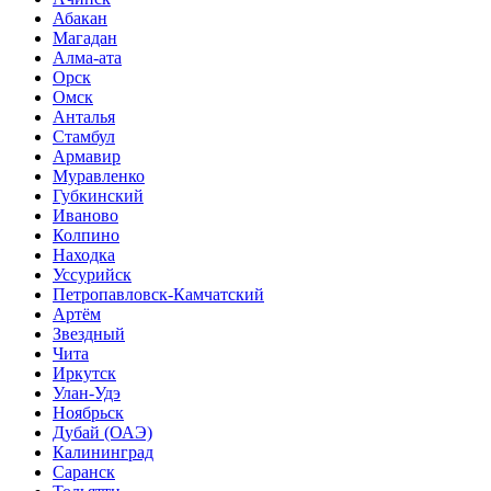
Абакан
Магадан
Алма-ата
Орск
Омск
Анталья
Стамбул
Армавир
Муравленко
Губкинский
Иваново
Колпино
Находка
Уссурийск
Петропавловск-Камчатский
Артём
Звездный
Чита
Иркутск
Улан-Удэ
Ноябрьск
Дубай (ОАЭ)
Калининград
Саранск