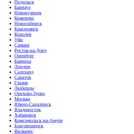
Подольск
Барнаул
Новокузнецк
Кемерово
Новосибирск
Красноярск
Королев
Уфа
Самара
Ростов-на-Дону
Оренбург
Барвиха
Лондон
Салехард
Саратов
Глазов
Люберцы
Орехово-Зуево
Москва
Южно-Cахалинск
Владивосток
Хабаровск
Комсомольск-на-Амуре
Благовещенск
Вильнюс