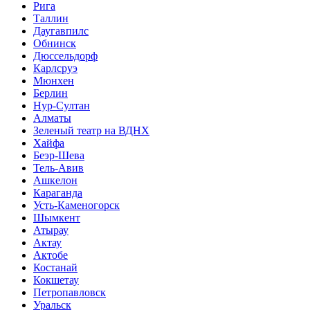
Рига
Таллин
Даугавпилс
Обнинск
Дюссельдорф
Карлсруэ
Мюнхен
Берлин
Нур-Султан
Алматы
Зеленый театр на ВДНХ
Хайфа
Беэр-Шева
Тель-Авив
Ашкелон
Караганда
Усть-Каменогорск
Шымкент
Атырау
Актау
Актобе
Костанай
Кокшетау
Петропавловск
Уральск