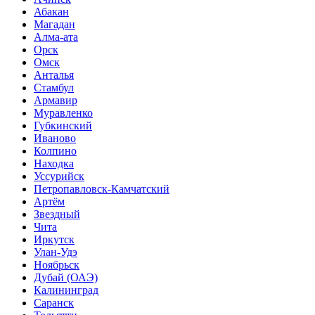
Абакан
Магадан
Алма-ата
Орск
Омск
Анталья
Стамбул
Армавир
Муравленко
Губкинский
Иваново
Колпино
Находка
Уссурийск
Петропавловск-Камчатский
Артём
Звездный
Чита
Иркутск
Улан-Удэ
Ноябрьск
Дубай (ОАЭ)
Калининград
Саранск