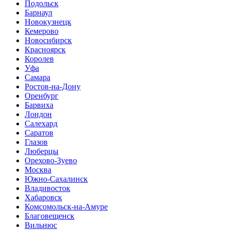
Подольск
Барнаул
Новокузнецк
Кемерово
Новосибирск
Красноярск
Королев
Уфа
Самара
Ростов-на-Дону
Оренбург
Барвиха
Лондон
Салехард
Саратов
Глазов
Люберцы
Орехово-Зуево
Москва
Южно-Cахалинск
Владивосток
Хабаровск
Комсомольск-на-Амуре
Благовещенск
Вильнюс