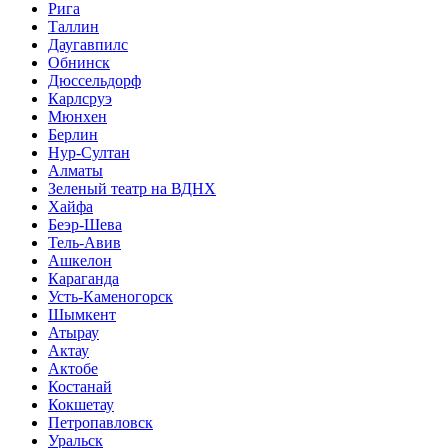
Рига
Таллин
Даугавпилс
Обнинск
Дюссельдорф
Карлсруэ
Мюнхен
Берлин
Нур-Султан
Алматы
Зеленый театр на ВДНХ
Хайфа
Беэр-Шева
Тель-Авив
Ашкелон
Караганда
Усть-Каменогорск
Шымкент
Атырау
Актау
Актобе
Костанай
Кокшетау
Петропавловск
Уральск