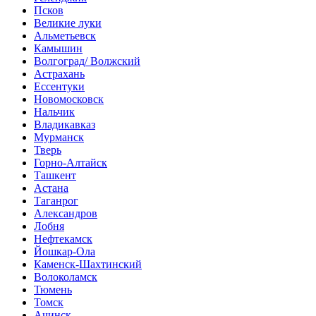
Псков
Великие луки
Альметьевск
Камышин
Волгоград/ Волжский
Астрахань
Ессентуки
Новомосковск
Нальчик
Владикавказ
Мурманск
Тверь
Горно-Алтайск
Ташкент
Астана
Таганрог
Александров
Лобня
Нефтекамск
Йошкар-Ола
Каменск-Шахтинский
Волоколамск
Тюмень
Томск
Ачинск