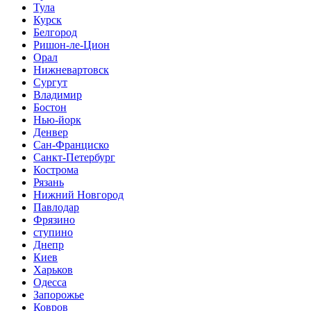
Тула
Курск
Белгород
Ришон-ле-Цион
Орал
Нижневартовск
Сургут
Владимир
Бостон
Нью-йорк
Денвер
Сан-Франциско
Санкт-Петербург
Кострома
Рязань
Нижний Новгород
Павлодар
Фрязино
ступино
Днепр
Киев
Харьков
Одесса
Запорожье
Ковров