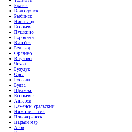
Тольятти
Братск
Волгодонск
Рыбинск
Нови-Сад
Егорьевск
Пушкино
Боровичи
Витебск
Белград
Фрязино
Внуково
Чехов
Бузулук
Орел
Россошь
Будва
Щелково
Егорьевск
Ангарск
Каменск-Уральский
Нижний Тагил
Новочеркасск
Нарьян-мар
Азов