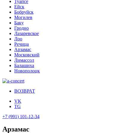
Туапсе
Ейск
Бобруйск
Могилев
Баку
Гродно
Лазаревское
Лоо
Речица
Арзамас
Московский
Лимассол
Балашиха
Новополоцк
ВОЗВРАТ
VK
TG
+7 (991) 101-12-34
Арзамас