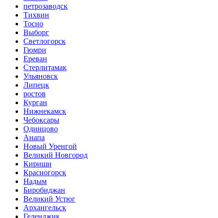
петрозаводск
Тихвин
Тосно
Выборг
Светлогорск
Гюмри
Ереван
Стерлитамак
Ульяновск
Липецк
ростов
Курган
Нижнекамск
Чебоксары
Одинцово
Анапа
Новый Уренгой
Великий Новгород
Кириши
Красногорск
Надым
Биробиджан
Великий Устюг
Архангельск
Геленджик