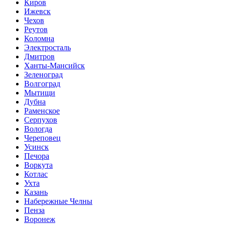
Киров
Ижевск
Чехов
Реутов
Коломна
Электросталь
Дмитров
Ханты-Мансийск
Зеленоград
Волгоград
Мытищи
Дубна
Раменское
Серпухов
Вологда
Череповец
Усинск
Печора
Воркута
Котлас
Ухта
Казань
Набережные Челны
Пенза
Воронеж