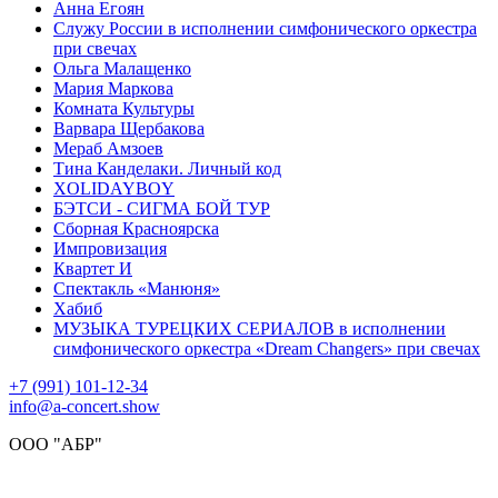
Анна Егоян
Служу России в исполнении симфонического оркестра
при свечах
Ольга Малащенко
Мария Маркова
Комната Культуры
Варвара Щербакова
Мераб Амзоев
Тина Канделаки. Личный код
XOLIDAYBOY
БЭТСИ - СИГМА БОЙ ТУР
Сборная Красноярска
Импровизация
Квартет И
Спектакль «Манюня»
Хабиб
МУЗЫКА ТУРЕЦКИХ СЕРИАЛОВ в исполнении
симфонического оркестра «Dream Changers» при свечах
+7 (991) 101-12-34
info@a-concert.show
ООО "АБР"