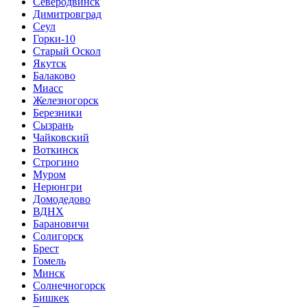
Северодвинск
Димитровград
Сеул
Горки-10
Старый Оскол
Якутск
Балаково
Миасс
Железногорск
Березники
Сызрань
Чайковский
Воткинск
Строгино
Муром
Нерюнгри
Домодедово
ВДНХ
Барановичи
Солигорск
Брест
Гомель
Минск
Солнечногорск
Бишкек