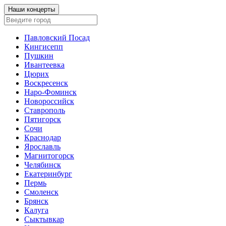
Наши концерты
Павловский Посад
Кингисепп
Пушкин
Ивантеевка
Цюрих
Воскресенск
Наро-Фоминск
Новороссийск
Ставрополь
Пятигорск
Сочи
Краснодар
Ярославль
Магнитогорск
Челябинск
Екатеринбург
Пермь
Смоленск
Брянск
Калуга
Сыктывкар