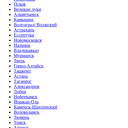
Псков
Великие луки
Альметьевск
Камышин
Волгоград/ Волжский
Астрахань
Ессентуки
Новомосковск
Нальчик
Владикавказ
Мурманск
Тверь
Горно-Алтайск
Ташкент
Астана
Таганрог
Александров
Лобня
Нефтекамск
Йошкар-Ола
Каменск-Шахтинский
Волоколамск
Тюмень
Томск
Ачинск