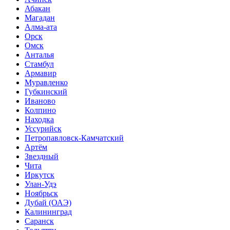
Абакан
Магадан
Алма-ата
Орск
Омск
Анталья
Стамбул
Армавир
Муравленко
Губкинский
Иваново
Колпино
Находка
Уссурийск
Петропавловск-Камчатский
Артём
Звездный
Чита
Иркутск
Улан-Удэ
Ноябрьск
Дубай (ОАЭ)
Калининград
Саранск