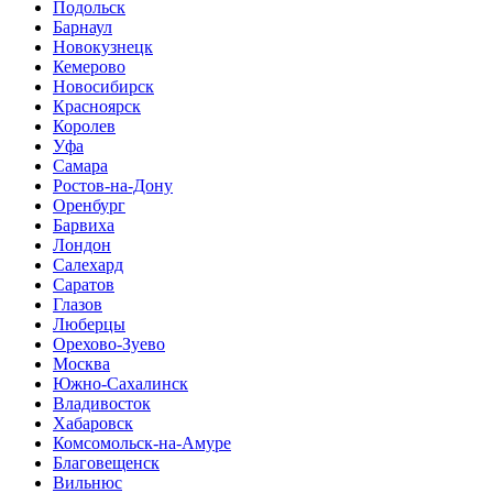
Подольск
Барнаул
Новокузнецк
Кемерово
Новосибирск
Красноярск
Королев
Уфа
Самара
Ростов-на-Дону
Оренбург
Барвиха
Лондон
Салехард
Саратов
Глазов
Люберцы
Орехово-Зуево
Москва
Южно-Cахалинск
Владивосток
Хабаровск
Комсомольск-на-Амуре
Благовещенск
Вильнюс