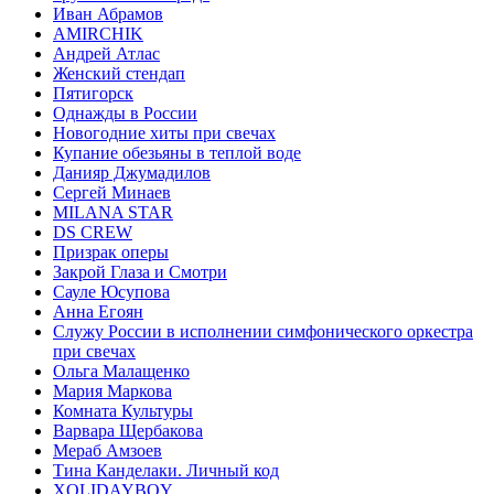
Иван Абрамов
AMIRCHIK
Андрей Атлас
Женский стендап
Пятигорск
Однажды в России
Новогодние хиты при свечах
Купание обезьяны в теплой воде
Данияр Джумадилов
Сергей Минаев
MILANA STAR
DS CREW
Призрак оперы
Закрой Глаза и Смотри
Сауле Юсупова
Анна Егоян
Служу России в исполнении симфонического оркестра
при свечах
Ольга Малащенко
Мария Маркова
Комната Культуры
Варвара Щербакова
Мераб Амзоев
Тина Канделаки. Личный код
XOLIDAYBOY