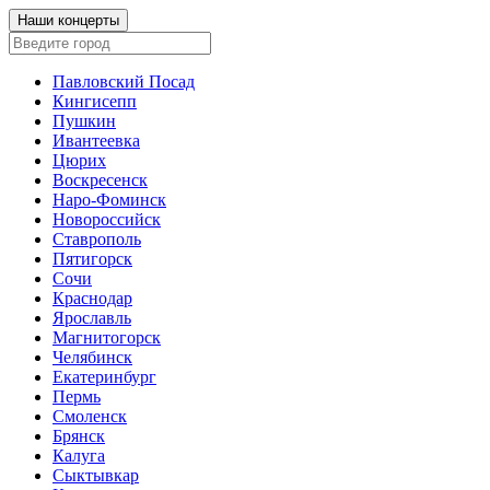
Наши концерты
Павловский Посад
Кингисепп
Пушкин
Ивантеевка
Цюрих
Воскресенск
Наро-Фоминск
Новороссийск
Ставрополь
Пятигорск
Сочи
Краснодар
Ярославль
Магнитогорск
Челябинск
Екатеринбург
Пермь
Смоленск
Брянск
Калуга
Сыктывкар