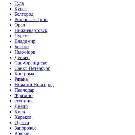
Тула
Курск
Белгород
Ришон-ле-Цион
Орал
Нижневартовск
Сургут
Владимир
Бостон
Нью-йорк
Денвер
Сан-Франциско
Санкт-Петербург
Кострома
Рязань
Нижний Новгород
Павлодар
Фрязино
ступино
Днепр
Киев
Харьков
Одесса
Запорожье
Ковров