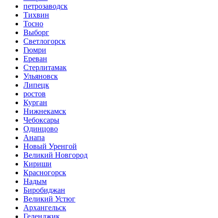
петрозаводск
Тихвин
Тосно
Выборг
Светлогорск
Гюмри
Ереван
Стерлитамак
Ульяновск
Липецк
ростов
Курган
Нижнекамск
Чебоксары
Одинцово
Анапа
Новый Уренгой
Великий Новгород
Кириши
Красногорск
Надым
Биробиджан
Великий Устюг
Архангельск
Геленджик