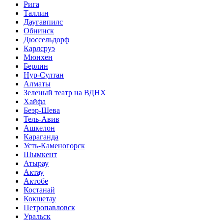
Рига
Таллин
Даугавпилс
Обнинск
Дюссельдорф
Карлсруэ
Мюнхен
Берлин
Нур-Султан
Алматы
Зеленый театр на ВДНХ
Хайфа
Беэр-Шева
Тель-Авив
Ашкелон
Караганда
Усть-Каменогорск
Шымкент
Атырау
Актау
Актобе
Костанай
Кокшетау
Петропавловск
Уральск