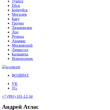
Туапсе
Ейск
Бобруйск
Могилев
Баку
Гродно
Лазаревское
Лоо
Речица
Арзамас
Московский
Лимассол
Балашиха
Новополоцк
ВОЗВРАТ
VK
TG
+7 (991) 101-12-34
Андрей Атлас