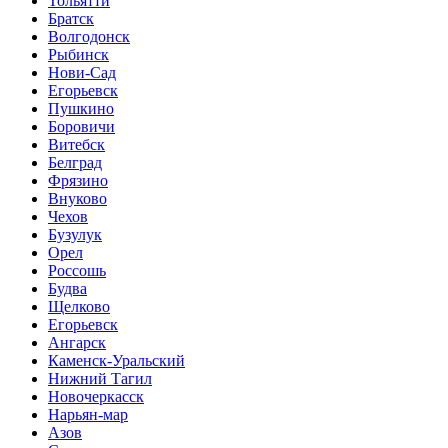
Тольятти
Братск
Волгодонск
Рыбинск
Нови-Сад
Егорьевск
Пушкино
Боровичи
Витебск
Белград
Фрязино
Внуково
Чехов
Бузулук
Орел
Россошь
Будва
Щелково
Егорьевск
Ангарск
Каменск-Уральский
Нижний Тагил
Новочеркасск
Нарьян-мар
Азов