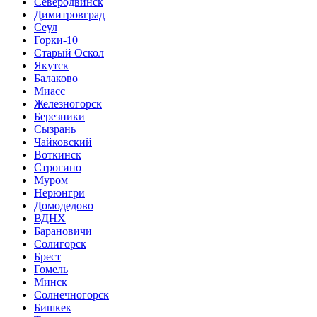
Северодвинск
Димитровград
Сеул
Горки-10
Старый Оскол
Якутск
Балаково
Миасс
Железногорск
Березники
Сызрань
Чайковский
Воткинск
Строгино
Муром
Нерюнгри
Домодедово
ВДНХ
Барановичи
Солигорск
Брест
Гомель
Минск
Солнечногорск
Бишкек