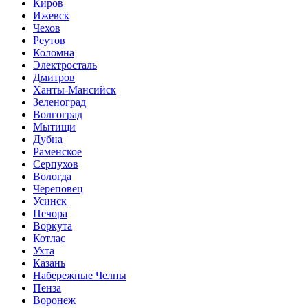
Киров
Ижевск
Чехов
Реутов
Коломна
Электросталь
Дмитров
Ханты-Мансийск
Зеленоград
Волгоград
Мытищи
Дубна
Раменское
Серпухов
Вологда
Череповец
Усинск
Печора
Воркута
Котлас
Ухта
Казань
Набережные Челны
Пенза
Воронеж