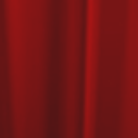
ВОЗВРАТ
VK
TG
+7 (991) 101-12-34